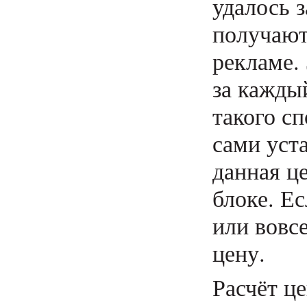
удалось 
получают
рекламе. 
за каждый
такого с
сами уст
данная ц
блоке. Е
или вовс
цену.
Расчёт ц