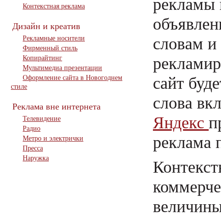
рекламы 
Контекстная реклама
объявлен
Дизайн и креатив
словам и
Рекламные носители
Фирменный стиль
рекламир
Копирайтинг
Мультимедиа презентации
сайт буде
Оформление сайта в Новогоднем
стиле
слова вк
Реклама вне интернета
Яндекс
п
Телевидение
Радио
реклама 
Метро и электрички
Пресса
Наружка
Контекст
коммерче
величины