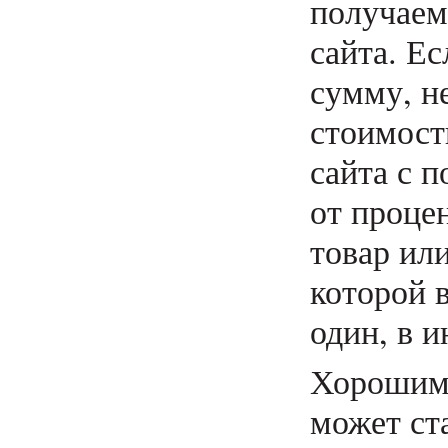
получаем
сайта. Е
сумму, н
стоимост
сайта с 
от проце
товар или
которой 
один, в 
Хорошим 
может ста